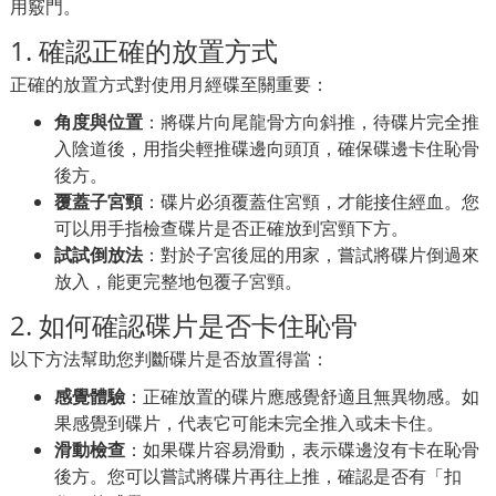
用竅門。
1. 確認正確的放置方式
正確的放置方式對使用月經碟至關重要：
角度與位置
：將碟片向尾龍骨方向斜推，待碟片完全推
入陰道後，用指尖輕推碟邊向頭頂，確保碟邊卡住恥骨
後方。
覆蓋子宮頸
：碟片必須覆蓋住宮頸，才能接住經血。您
可以用手指檢查碟片是否正確放到宮頸下方。
試試倒放法
：對於子宮後屈的用家，嘗試將碟片倒過來
放入，能更完整地包覆子宮頸。
2. 如何確認碟片是否卡住恥骨
以下方法幫助您判斷碟片是否放置得當：
感覺體驗
：正確放置的碟片應感覺舒適且無異物感。如
果感覺到碟片，代表它可能未完全推入或未卡住。
滑動檢查
：如果碟片容易滑動，表示碟邊沒有卡在恥骨
後方。您可以嘗試將碟片再往上推，確認是否有「扣