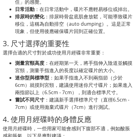
住」的感覺。
日常活動
：在日常活動中，碟片不應輕易移位或掉出。
排尿時的變化
：排尿時骨盆底肌會放鬆，可能導致碟片
移位，這稱為自動排空（auto dumping）。這是正常
現象，但使用後應確保碟片回到正確位置。
3. 尺寸選擇的重要性
選擇合適的尺寸對於成功使用月經碟非常重要：
測量宮頸高度
：在經期第一天，將手指伸入陰道並觸摸
宮頸，測量手指進入的長度以確定碟片的大小。
迷你型與標準型
：如果手指進入不到兩指節（少於
6cm）就摸到宮頸，建議使用迷你尺寸碟片；如果進入
兩指節以上（6.5cm - 7cm），則適合標準尺寸。
嘗試不同尺寸
：建議新手選擇標準尺寸（直徑6.5cm -
7cm）或使用拋棄式碟片（7cm）進行測試。
4. 使用月經碟時的身體反應
使用月經碟時，一些用家可能會感到下腹部不適，例如酸脹
感和脹氣。以下是應對建議：