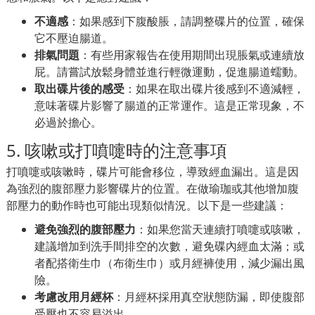
不適感
：如果感到下腹酸脹，請調整碟片的位置，確保
它不壓迫腸道。
排氣問題
：有些用家報告在使用期間出現脹氣或連續放
屁。請嘗試放鬆身體並進行輕微運動，促進腸道蠕動。
取出碟片後的感受
：如果在取出碟片後感到不適減輕，
意味著碟片影響了腸道的正常運作。這是正常現象，不
必過於擔心。
5. 咳嗽或打噴嚏時的注意事項
打噴嚏或咳嗽時，碟片可能會移位，導致經血漏出。這是因
為強烈的腹部壓力影響碟片的位置。在做瑜珈或其他增加腹
部壓力的動作時也可能出現類似情況。以下是一些建議：
避免強烈的腹部壓力
：如果您當天連續打噴嚏或咳嗽，
建議增加到洗手間排空的次數，避免碟內經血太滿；或
者配搭衛生巾（布衛生巾）或月經褲使用，減少漏出風
險。
考慮改用月經杯
：月經杯採用真空狀態防漏，即使腹部
受壓也不容易溢出。