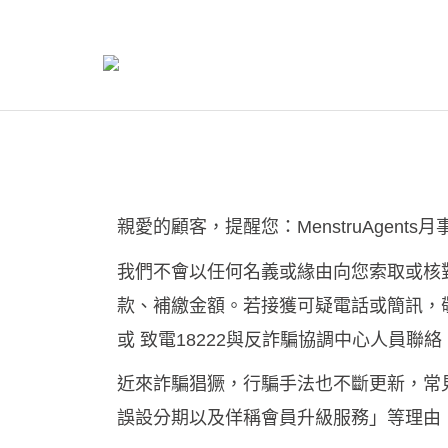
月
親愛的顧客，
提醒您：
MenstruAgents
我們不會以任何名義或緣由向您索取或核
款、補繳金額。若接獲可疑電話或簡訊，
或
與反詐騙協調中心人員聯絡
致電
18222
近來詐騙猖獗，行騙手法也不斷更新，常
誤設分期以及佯稱會員升級服務」等理由