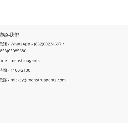
聯絡我們
電話 / WhatsApp - (852)60234697 /
(853)63085680
Line - menstruagents
時間 - 1100-2100
電郵 - mickey@menstruagents.com