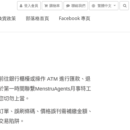
登入會員
購物車
聯絡我們
繁體中文
換貨政策
部落格首頁
Facebook 專頁
進行匯款、退
前往銀行櫃檯或操作
ATM
於第一時間聯繫
月事特工
MenstruAgents
您切勿上當。
訂單、誤刷條碼、價格誤刊需補繳金額、
交易陷阱。