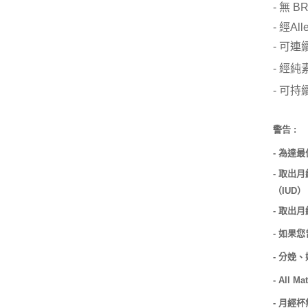
-
無
B
-
經
All
-
可連
-
經純素組
-
可持
警告
:
為達最
-
取出月
-
（
）
IUD
取出月
-
如果您
-
分娩、
-
- All Ma
月經杯
-