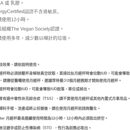
RA
或 乳膠。
。
ergyCertified
認證不含過敏原
續使用
12
小時
。
織The Vegan Society
認證。
續使用多
年，減少數以噸計的垃圾。
佳效果，請依說明使用。
經杯時必須按壓杯身解除真空狀態，直接拉扯月經杯時會拉動
，可能會導致
IUD
，請遵從醫囑使用月經杯，建議等待最少
個月經週期才開始使用月經杯。
2
經杯時會拉動
，可能會導致
脫落、移位或掉出。
IUD
IUD
曾有過中毒性休克綜合症（
），
TSS
請不要使用月經杯或其他內置式月事用品
婦科手術、流產或終止妊娠後，請在使用月經杯前諮詢醫生。
月經杯最長連續使用時間為
小時，
小時內必須取出排空。
tter
12
12
無法避孕或防止性傳染病（
），性行為前務必取出。
STI