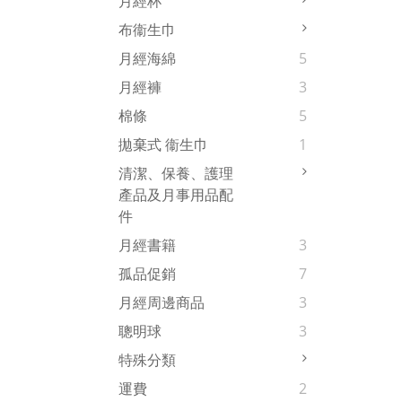
月經杯
布衞生巾
月經海綿
5
月經褲
3
棉條
5
拋棄式 衞生巾
1
清潔、保養、護理
產品及月事用品配
件
月經書籍
3
孤品促銷
7
月經周邊商品
3
聰明球
3
特殊分類
運費
2