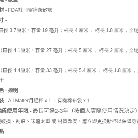
註冊醫療級矽膠
材
-
FDA
寸
-
直徑
厘米，容量
3.7
19 毫升；杯長 4 厘米， 柄長 1.8 厘米，
（直徑
厘米，容量
4.1
27 毫升；杯長 5 厘米， 柄長 2 厘米，全場
（直徑
厘米，容量
4.4
33 毫升；杯長 5.4 厘米， 柄長 1.8 厘米，
士
色
-
透明
裝
-
All Matter
月經杯
x 1
，有機棉
布袋
x 1
年（按個人實際使用情況決定
建議使用年限
最長可達
2-3
-
現破損、刮痕、味道太重 或 材質改變，應立即更換新杯以保障身
點