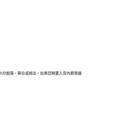
脫落、移位或掉出。如果您剛置入宮內節育器
IUD
。