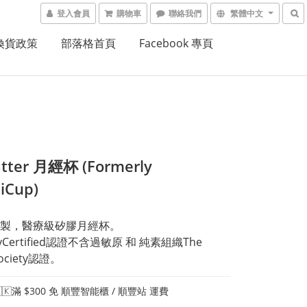
登入會員
購物車
聯絡我們
繁體中文
換貨政策
部落格首頁
Facebook 專頁
atter 月經杯 (Formerly
iCup)
歐盟製，醫療級矽膠月經杯。
gyCertified認證不含過敏原 和 純素組織The 
Society認證。
🇰滿 $300 免 順豐智能櫃 / 順豐站 運費