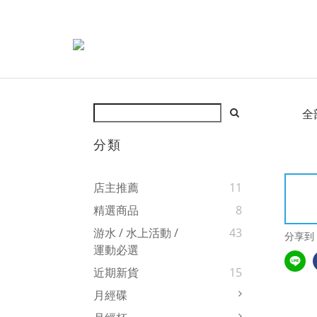
全
分類
店主推薦
11
精選商品
8
游水 / 水上活動 /
43
分享到
運動必選
近期新貨
15
月經碟