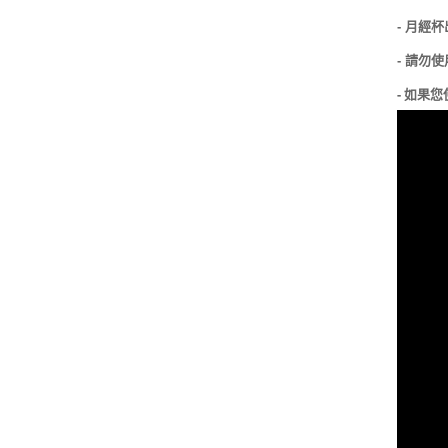
月經杯
-
請勿使
-
-
如果您