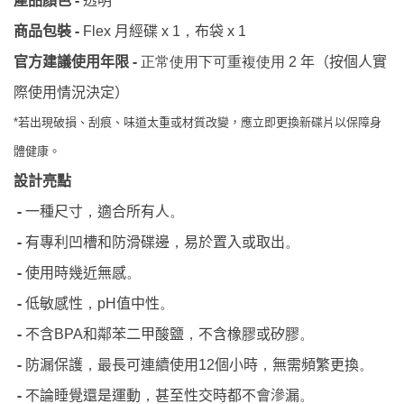
-
產品顏色
透明
-
月經碟
布袋
商品包裝
Flex
x 1
，
x 1
-
官方建議使用年限
正常使用下可重複使用
2
年（按個人實
際使用情況決定）
*
若出現破損、刮痕、味道太重或材質改變，應立即更換新碟片以保障身
體健康。
設計亮點
-
一種尺寸
適合所有人
，
。
-
有專利凹槽和防滑碟邊
易於置入或取出
，
。
-
使用時幾近無感
。
-
低敏感性
值中性
，
pH
。
-
不含
和鄰苯二甲酸鹽
不含橡膠或矽膠
BPA
，
。
-
防漏保護
最長可連續使用
個小時
無需頻繁更換
，
12
，
。
-
不論睡覺還是運動
甚至性交時都不會滲漏
，
。