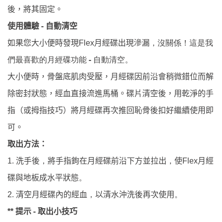
後，將其固定。
-
自動清空
使用體驗
月經碟出現滲漏
如果您大小便時發現
Flex
，
沒關係！這是我
-
們最喜歡的月經碟功能
自動清空。
大小便時，骨盤底肌肉受壓，月經碟因前沿會稍微錯位而解
除密封狀態，經血直接流進馬桶。碟片清空後，用乾淨的手
指（或拇指技巧）將月經碟再次推回恥骨後扣好繼續使用即
可。
取出方法：
洗手後
將手指鉤在月經碟前沿下方並拉出
使
月經
1.
，
，
Flex
碟與地板成水平狀態
。
清空月經碟內的經血
以清水沖洗後再次使用
2.
，
。
提示
-
取出小技巧
**