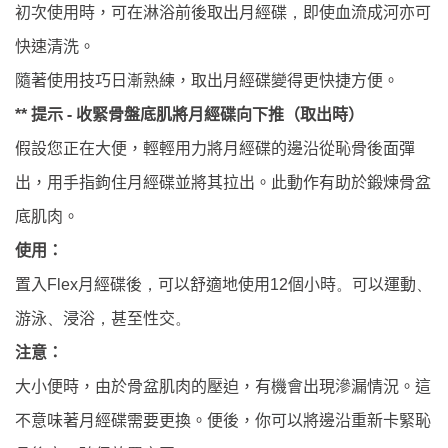
初次使用時，可在淋浴前後取出月經碟
，
即使血流成河亦可
快速清洗。
隨著使用技巧日漸熟練，取出月經碟變得更快捷方便。
提示
-
收緊骨盤底肌將月經碟向下推（取出時）
**
假設您正在大便，輕輕用力將月經碟的邊沿從恥骨後面彈
出，用手指鉤住月經碟並將其拉出。此動作有助於鍛煉骨盆
底肌肉。
使用：
置入
月經碟後
可以舒適地使用
個小時
可以運動
Flex
，
12
。
、
游泳
浸浴
甚至性交
、
，
。
注意：
大小便時，由於骨盆肌肉的壓迫，有機會出現滲漏情況。這
不意味著月經碟需要更換。便後，你可以將邊沿重新卡緊恥