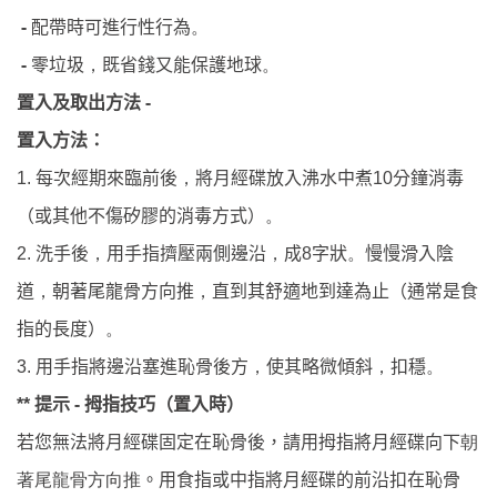
-
配帶時可進行性行為
。
-
零垃圾
，
既省錢又能保護地球
。
-
置入及取出方法
置入方法：
每次經期來臨前後
將月經碟放入沸水中煮
分鐘消毒
1.
，
10
（或其他不傷矽膠的消毒方式）
。
洗手後
用手指擠壓兩側邊沿
成
字狀
慢慢滑入陰
2.
，
，
8
。
道
朝著尾龍骨方向推
直到其舒適地到達為止（通常是食
，
，
指的長度）
。
用手指將邊沿塞進恥骨後方
使其略微傾斜
扣穩
3.
，
，
。
提示
-
拇指技巧（置入時）
**
朝
若您無法將月經碟固定在恥骨後，請用拇指將月經碟向下
著尾龍骨方向推
。用食指或中指將月經碟的前沿扣在恥骨