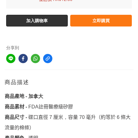
加入購物車
立即購買
分享到
商品描述
-
商品產地
加拿大
-
註冊醫療級矽膠
商品素材
FDA
-
厘米
容量
毫升（約等於
條大
商品尺寸
碟口直徑
7
，
70
6
流量的棉條）