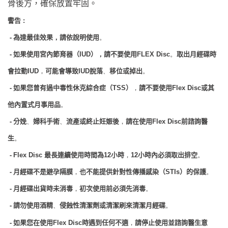
骨後方，確保放置牢固。
警告
:
-
為達最佳效果
請依說明使用
，
。
-
如果使用宮內節育器（
）
請不要使用
取出月經碟時
IUD
，
FLEX Disc
。
會拉動
可能會導致
脫落
移位或掉出
IUD
，
IUD
、
。
-
如果您曾有過中毒性休克綜合症（
）
請不要使用
或其
TSS
，
Flex
Disc
他內置式月事用品
。
-
分娩
婦科手術
流產或終止妊娠後
請在使用
前諮詢醫
、
、
，
Flex
Disc
生
。
-
最長連續使用時間為
小時
小時
Flex
Disc
12
，
12
內必須取出排空
。
-
月經碟不是避孕隔膜
也不能提供針對性傳播感染（
）的保護
，
STIs
。
-
月經碟出貨時未消毒
初次使用前必須先消毒
，
。
-
請勿使用酒精
侵蝕性清潔劑或清潔刷來清潔月經碟
、
。
-
如果您在使用
時遇到任何不適
請停止使用並諮詢醫生意
Flex
Disc
，