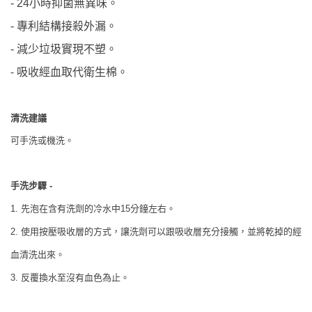
小時抑菌無異味。
- 24
專利結構接殺外漏。
-
減少垃圾實現不塑。
-
-
吸收經血取代衛生棉。
清洗建議
可手洗或機洗。
手洗步驟
-
先泡在含有洗劑的冷水中
分鐘左右。
1.
15
使用按壓吸收層的方式，讓洗劑可以跟吸收層充分接觸，並將乾掉的經
2.
血清洗出來。
反覆換水至沒有血色為止。
3.