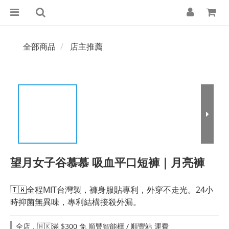
全部商品
店主推薦
望月女子谷慕慕 吸血平口短褲｜月亮褲
🇹🇼全程MIT台灣製，褲身服貼專利，外穿不走光。24小
時抑菌無異味，專利結構接殺外漏。
全店，🇭🇰滿 $300 免 順豐智能櫃 / 順豐站 運費