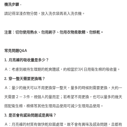
機洗步驟
-
請記得深淺衣物分開，放入洗衣袋再丟入洗衣機。
注意：切勿使用熱水、勿用刷子、勿用衣物柔軟精、勿烘乾。
常見問題
Q&A
月亮褲的吸收量是多少？
1.
片日用衛生棉的吸收量。
Ａ：考慮到維持生理期的乾爽體感，約相當於
3
穿一整天需要更換嗎？
2.
Ａ：量少的幾天可以不用更換穿一整天，量多的時候則需要更換，大約一
天需要２－３件，視個人的量而定；若希望不用更換，也可以量多的幾天
搭配衛生棉、棉條等其他生理用品使用可減少生理用品使用。
是否會有感染問題或是異味？
3.
Ａ：月亮褲的材質有做快乾抑菌處理，故不會有異味及感染問題，且都有