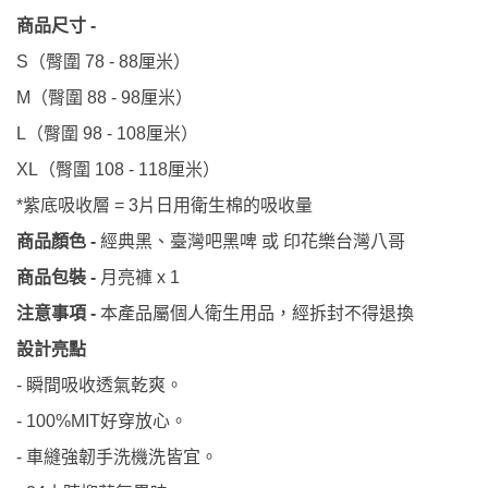
商品尺寸
-
（臀圍
厘米）
S
78 - 88
（臀圍
厘米）
M
88 - 98
（臀圍
厘米）
L
98 - 108
（臀圍
厘米）
XL
108 - 118
紫底吸收層
片
*
= 3
日用衛生棉的吸收量
商品顏色
-
經典黑、臺灣吧黑啤 或 印花樂台灣八哥
月亮褲
商品包裝
-
x 1
注意事項
-
本產品屬個人衛生用品，經拆封不得退換
設計亮點
瞬間吸收透氣乾爽。
-
好穿放心。
- 100%MIT
車縫強韌手洗機洗皆宜。
-