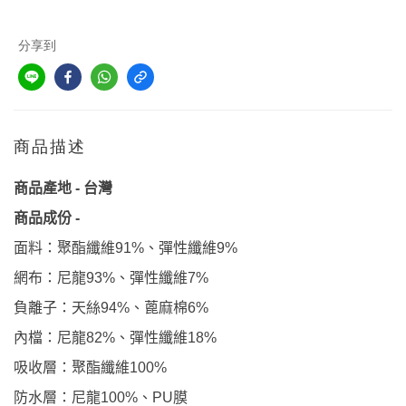
分享到
商品描述
台灣
商品產地
-
商品成份
-
、彈性纖維
面料：聚酯纖維
91%
9%
、彈性纖維
網布：尼龍
93%
7%
、蓖麻棉
負離子：天絲
94%
6%
、彈性纖維
內檔：尼龍
82%
18%
吸收層：聚酯纖維
100%
、
膜
防水層：尼龍
100%
PU