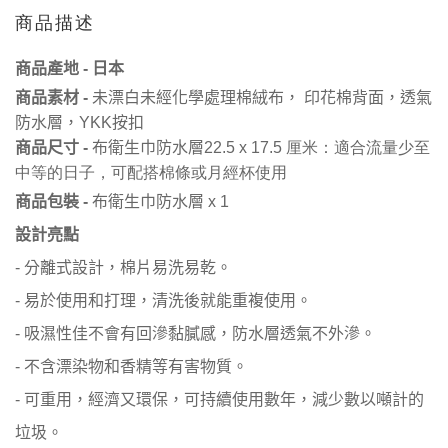
商品描述
日本
商品產地
-
商品素材
-
未漂白未經化學處理棉絨布， 印花棉背面，透氣
按扣
防水層，
YKK
商品尺寸
-
布衛生巾防水層
22.5 x 17.5 厘米：適合流量少至
中等的日子，可配搭棉條或月經杯使用
商品包裝
-
布衛生巾防水層
x 1
設計亮點
分離式設計，
-
棉片
易洗易乾。
易於使用和打理，清洗後就能重複使用。
-
吸濕性佳不會有回滲黏膩感，防水層透氣不外滲。
-
不含漂染物和香精等有害物質。
-
可重用，經濟又環保，可持續使用數年，減少數以噸計的
-
垃圾。