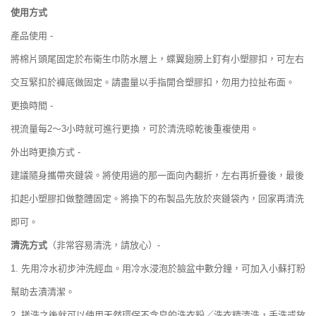
使用方式
產品使用
-
將棉片頭尾固定於布衛生巾防水層上，蝶翼翅膀上釘有小塑膠扣，可左右
交互緊扣於褲底做固定。請盡量以手指開合塑膠扣，勿用力拉扯布面。
更換時間
-
～
小時就可進行更換，可於清洗晾乾後重複使用。
視流量每
2
3
外出時更換方式
-
建議隨身攜帶夾鏈袋。將使用過的那一面向內翻折，左右再折疊後，最後
扣起小塑膠扣做整體固定。將換下的布製品先放於夾鏈袋內，回家再清洗
即可。
清洗方式
（非常容易清洗，請放心）
-
1
.
先用冷水初步沖洗經血。用冷水浸泡於臉盆中數分鐘，可加入小蘇打粉
幫助去漬清潔。
搓洗之後就可以使用天然環保不含皂的洗衣粉／洗衣精清洗，手洗或放
2.