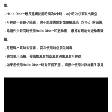
生
。
-
™
小時
，
8小時內必須取出排空
Hello Disc
最長連續使用時間為
8
。
-
月經碟不是避孕隔膜
，
也不能提供針對性傳播感染（
）的保護
STIs
。
-
陰道性交時同時使用
™和避孕套
，
摩擦有可能令避孕套破
Hello Disc
損
。
-
月經碟出貨時未消毒
，
初次使用前必須先消毒
。
-
請勿使用酒精
侵蝕性清潔劑或清潔刷來清潔月經碟
、
。
-
如果您使用
™時有任何不適
，
請停止使用並諮詢醫生意見
Hello Disc
。