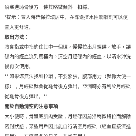
塞進恥骨後方
使其略微傾斜
扣穩
沿
，
，
。
提示
置入時確保拉環居中
*
：
。
在碟邊擠水性潤滑劑可以使
置入更舒適
。
取出方法：
將食指或中指鉤住其中一個環，慢慢拉出月經碟，放手，讓
碟內的經血流到馬桶內。清空月經碟內的經血，以清水沖洗
後再次使用
。
如果您無法找到拉環
不要緊張
腹部用力（就像大便一
**
，
。
樣）
月經碟就會從恥骨後方彈出
亞洲蹲亦有利於月經碟
，
。
從恥骨後方彈出
。
**
關於自動清空的注意事項
大小便時
，
骨盤底肌肉受壓
，
月經碟因前
沿
稍微錯位而解除
密封狀態
，
某些用戶因此能自行清空月經碟（經血直接流進