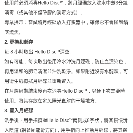
™
將月經碟放入沸水中煮
分鐘
使用前必須消毒
Hello Disc
，
3
消毒（或其他不傷矽膠的消毒方式）
。
專業提示：嘗試將月經碟放入打蛋器中
，
確保它不會碰到鍋
底燒焦
。
更換和儲存
2.
小時取出
™清空
每
8
Hello Disc
。
如有可能
，
每次取出後用冷水沖洗月經碟
，
防止血漬染色
，
再用溫和的肥皂清潔並沖洗乾淨
。
如果附近沒有水龍頭
，
可
用衛生紙擦拭月經碟並重新置入
。
™
以便下次需要時
在月經周期結束後再次消毒
Hello Disc
，
使用
將其存放在避免陽光直射的干燥地方
。
。
置入月經碟
3.
™兩側成
字狀
將其慢慢滑
洗手後，用手指擠壓
Hello Disc
8
，
入陰道
朝著尾龍骨方向
用手指向上推動月經碟
將其邊
(
)
，
，