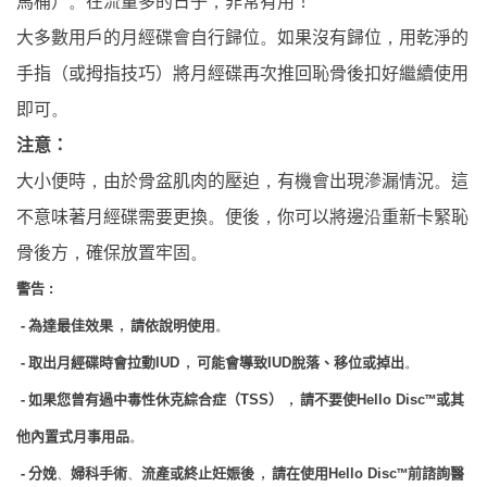
馬桶）
。
在流量多的日子
，
非常有用！
大多數用戶的月經碟會自行歸位
。
如果沒有歸位
，
用乾淨的
手指（或拇指技巧）將月經碟再次推回恥骨後扣好繼續使用
即可
。
注意：
大小便時
，
由於骨盆肌肉的壓迫
，
有機會出現滲漏情況
。
這
不意味著月經碟需要更換
。
便後
，
你可以將邊
沿
重新卡緊恥
骨後方
，
確保放置牢固
。
警告
:
-
為達最佳效果
，
請依說明使用
。
-
取出月經碟時會拉動
，
可能會導致
脫落、移位或掉出
IUD
IUD
。
-
如果您曾有過中毒性休克綜合症（
）
，
請不要使
™
TSS
Hello Disc
或其
他內置式月事用品
。
-
分娩
婦科手術
流產或終止妊娠後
，
請在使用
™
、
、
Hello Disc
前諮詢醫