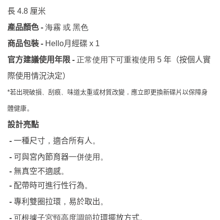
長
厘米
4.8
-
產品顏色
海霧 或 黑色
-
月經碟
商品包裝
Hello
x 1
-
年（按個人實
官方建議使用年限
正常使用下可重複使用
5
際使用情況決定）
若出現破損
刮痕
味道太重或材質改變
應立即更換新碟片以保障身
*
、
、
，
體健康
。
設計亮點
-
一種尺寸
適合所有人
，
。
-
可與宮內節育器
一併使用
。
-
無真空不適感
。
-
配帶時可進行性行為
。
-
專利雙圈拉環
易於取出
，
。
-
可根據子宮頸高度調節
拉環擺放方式
。