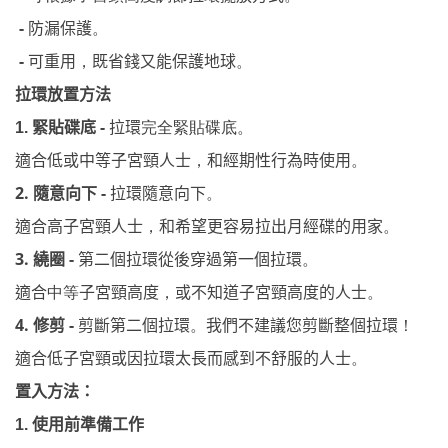
-
防漏保護
。
-
可重用
，
既省錢又能保護地球
。
拉環放置方法
緊貼碟底
-
1.
拉環
完全緊貼碟底
。
適合低或中等子宮頸人士
，
和經期性行為時使用
。
2.
隨意向下
-
拉環隨意向下
。
適合高子宮頸人士
，
和希望更容易拉出月經碟的用家
。
3.
繞圈
-
第二個拉環從後穿過第一個拉環
。
適合
中等
子宮頸高度
，
或不知道子宮頸高度的人士
。
4.
修剪
-
剪斷第二個拉環
我們不建議您剪斷整個拉環
。
！
適合低子宮頸或因拉環太長而感到不舒服的人士
。
置入方法：
使用前準備工作
1.