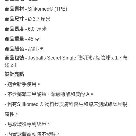
商品素材
-
Silikomed® (TPE)
商品尺寸
-
Ø 3.7
厘米
商品長度
-
6.0
厘米
產品重量
-
45
克
產品顏色
-
品紅
-
黑
商品包裝
-
Joyballs Secret Single
聰明球
/
縮陰球
x 1
，布
袋
x 1
設計亮點
-
適合新手使用。
-
不含鄰苯二甲酸鹽、聚碳酸酯和雙酚
A
。
-
獨有
Silikomed ®
物料經皮膚科醫生和臨床測試確認具親
膚性。
-
易取環獲專利認證。
-
內置球體震動時不發聲。