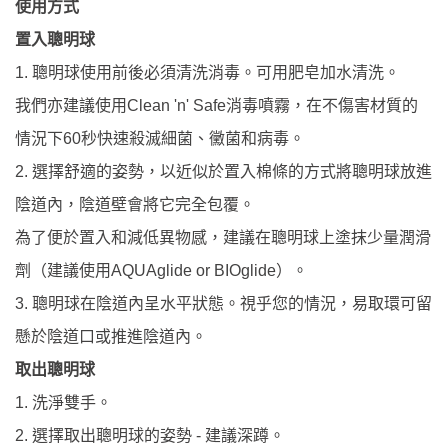
使用方式
置入聰明球
1.
聰明球使用前後必須清洗消毒。可用肥皂加水清洗。
我們亦建議使用
Clean 'n' Safe
消毒噴霧，在不傷害材質的
情況下
60
秒快速殺滅細菌、黴菌和病毒。
2.
選擇舒適的姿勢，以近似於置入棉條的方式將聰明球放進
陰道內，陰道壁會將它完全包覆。
為了便於置入和減低異物感，建議在聰明球上塗抹少量潤滑
劑（建議使用
AQUAglide or BIOglide
）。
3.
聰明球在陰道內呈水平狀態。視乎您的情況，易取環可留
懸於陰道口或推進陰道內。
取出聰明球
1.
洗淨雙手。
2.
選擇取出聰明球的姿勢
-
建議深蹲。