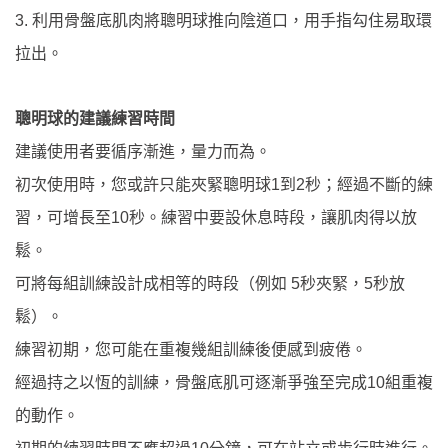
3.
利用骨盤底肌肉將聰明球推向陰道口，用手指勾住易取環
拉出。
聰明球的建議練習時間
建議使用者要循序漸進，量力而為。
初次使用時，您或許只能夾緊聰明球
1
到
2
秒；經過不斷的練
習，可增長至
10
秒。練習中要設休息時段，讓肌肉得以放
鬆。
可將每組訓練設計成相等的時段（例如
5
秒夾緊，
5
秒放
鬆）。
練習初期，您可能在重複幾組訓練後便感到疲倦。
經過持之以恆的訓練，骨盤底肌可逐漸爭強至完成
10
組重複
的動作。