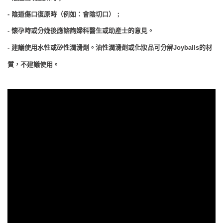
-
陰道傷口復原時（例如：會陰切口）
；
-
懷孕時或分娩後應諮詢婦科醫生或助產士的意見。
-
建議使用水性或矽性潤滑劑。油性潤滑劑或化妝品可分解
Joyballs
的材
質，不建議使用。