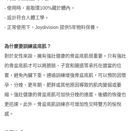
-
使用時，易取環
100%
藏於體內。
-
設計符合人體工學。
-
正常使用下，
Joydivision
提供
5
年物料保養。
為什麼要訓練盆底肌？
對於女性來說，擁有強壯健康的骨盆底肌很重要。只有強壯
的骨盆底肌才可以將膀胱、子宮和腸道等承托在適當的位
置，避免內臟下垂。通過訓練增強骨盆底肌，可以預防因懷
孕、分娩、更年期、肥胖或其他原因導致的肌肉變弱或萎
縮。強壯健康的骨盆底肌可加快分娩的速度，後續的恢復也
更迅速。此外，骨盆底肌訓練亦可增加性交時雙方的愉悅
感。