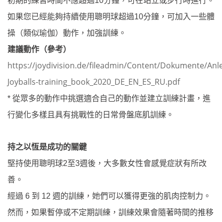
初期的練習時間不應超過
10
分鐘，可在站立或步行時進行。
如果您已經能夠持續使用聰明球超過
10
分鐘，可加入一些體
操（類似瑜伽）動作，加強訓練。
建議動作（參考）
https://joydivision.de/fileadmin/Content/Dokumente/Anl
Joyballs-training_book_2020_DE_EN_ES_RU.pdf
*
從眾多的動作中挑選適合自己的動作並建立訓練計畫，進
行變化多樣且具有挑戰性的日常骨盤底肌訓練。
持之以恆是成功的關鍵
堅持使用聰明球
2
至
3
週後，大多數女性會感覺症狀有所改
善。
經過
6
到
12
週的訓練，她們可以獲得更強的肌肉控制力。
然而，如果暫停或不定期訓練，訓練效果會隨著時間的推移