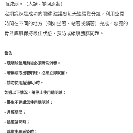
而減弱
。
（人話
-
變回原狀）
定期鍛煉是成功的關鍵
建議您每天連續幾分鐘，利用空閒
時間在不同的地方（例如坐著、站著或躺著）完成。您讓的
骨盆底肌保持最佳狀態，預防或緩解膀胱問題。
警告
-
聰明球使用前後必須清洗消毒。
-
若無法取出聰明球，必須立即就醫。
-
請勿使用超過
6
小時。
如遇以下情況，請停止使用聰明球：
-
醫生不建議您使用聰明球；
-
月經期間；
-
陰道發炎時；
-
陰道出現感染時；