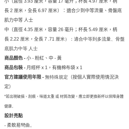
小（直徑
3.93
厘米，容量
17
毫升；杯長
4.97
厘米
，柄
長
2
厘米
，全長
6.97
厘米
）：適合少到中等流量、骨盤底
肌力中等 人士
中（直徑
4.35
厘米
，容量
26
毫升；杯長
5.49
厘米
，柄
長
2
.22
厘米
，全長
7
.71
厘米
）：適合中等到多流量、骨盤
底肌力中等 人士
商品顏色
-
小
-
粉紅、中
-
黃
商品包裝
-
月經杯
x 1
，有機棉布袋
x 1
-
官方建議使用年限
無特殊規定
（按個人實際使用情況決
定）
若出現破損、刮痕、味道太重 或 材質改變，應立即更換新杯以保障身體
*
健康
。
設計亮點
-
柔軟易
彎曲。