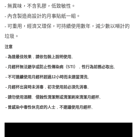
-
無異味，不含乳膠，低致敏性。
-
內含製造商設計的月事貼紙一組。
-
可重用，經濟又環保，可持續使用數年，減少數以噸計的
垃圾。
注意
-
為達最佳效果
請依包裝上說明使用
，
。
-
月經杯無法避孕或防止性傳染病（
）
性行為前務必取出
STI
，
。
-
不可連續使用月經杯超過
小時而未適當清洗
12
。
-
月經杯出貨時未消毒
初次使用前必須先消毒
，
。
-
請勿使用酒精
侵蝕性清潔劑或清潔刷來清潔月經杯
、
。
-
曾感染中毒性休克症的人士
不建議使用月經杯
，
。