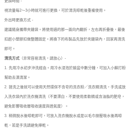
更換時間
-
～
小時就可進行更換，可於清洗晾乾後重複使用。
視流量每
2
3
外出時更換方式
-
建議隨身攜帶夾鏈袋。將使用過的那一面向內翻折，左右再折疊後，最後
扣起小塑膠扣做整體固定。將換下的布製品先放於夾鏈袋內，回家再清洗
即可。
清洗方式
（非常容易清洗，請放心）
-
1
.
先用冷水初步沖洗經血。用冷水浸泡於臉盆中數分鐘，可加入小蘇打粉
幫助去漬清潔。
搓洗之後就可以使用天然環保不含皂的洗衣粉／洗衣精清洗，手洗或放
2.
入洗衣袋內於洗衣機清洗（不要漂白、不要使用柔軟精或含油脂的肥皂，
避免影響吸收層吸收速度與透氣度）。
稍微脫水後晾乾即可，可放入洗衣機脫水或是以毛巾按壓吸水後再晾
3.
乾，若是手洗請避免擰乾。