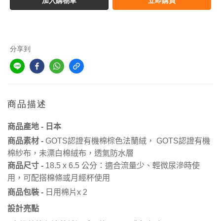
加入購物車
立即購買
分享到
商品描述
日本
商品產地
-
認證有機棉棕色法蘭絨，
認證
商品素材
-
GOTS
GOTS
有機
棉紗布，未漂白棉絨布，透氣防水層
公分：適合流量
、輕微尿滲時使
商品尺寸
-
18.5 x 6.5
少
用，可配搭棉條或月經杯使用
商品包裝
-
日用棉片x 2
設計亮點