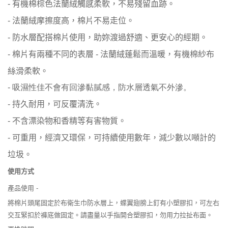
有機棉棕色法蘭絨觸感柔軟，不易殘留血跡。
-
法蘭絨摩擦度高，棉片不易走位。
-
防水層配搭棉片使用，助妳渡過舒適、更安心的經期。
-
棉片有兩種不同的表層
法蘭絨蓬鬆而溫暖，有機棉紗布
-
-
絲滑柔軟。
- 吸濕性佳不會有回滲黏膩感，防水層透氣不外滲。
持久耐用，可反覆清洗。
-
不含漂染物和香精等有害物質。
-
可重用，經濟又環保，可持續使用數年，減少數以噸計的
-
垃圾。
使用方式
產品使用
-
將棉片頭尾固定於布衛生巾防水層上，蝶翼翅膀上釘有小塑膠扣
，可左右
交互緊扣於褲底做固定。請盡量以手指開合塑膠扣，勿用力拉扯布面。