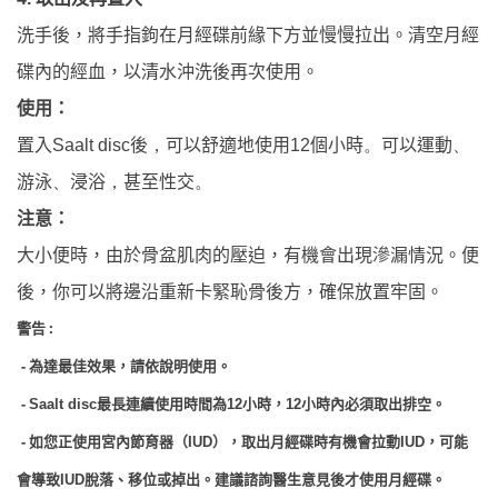
洗手後，將手指鉤在月經碟前緣下方並慢慢拉出。清空月經
碟內的經血，以清水沖洗後再次使用。
使用：
置入
後
可以舒適地使用
個小時
可以運動
Saalt disc
，
12
。
、
游泳
浸浴
甚至性交
、
，
。
注意：
大小便時，由於骨盆肌肉的壓迫，有機會出現滲漏情況。便
後，你可以將邊沿重新卡緊恥骨後方，確保放置牢固。
:
警告
-
為達最佳效果，請依說明使用。
-
Saalt disc
最長連續使用時間為
12
小時，
12
小時內必須取出排空。
-
如您正使用宮內節育器（
IUD
），取出月經碟時有機會拉動
IUD
，可能
會導致
IUD
脫落、移位或掉出。建議諮詢醫生意見後才使用月經碟。