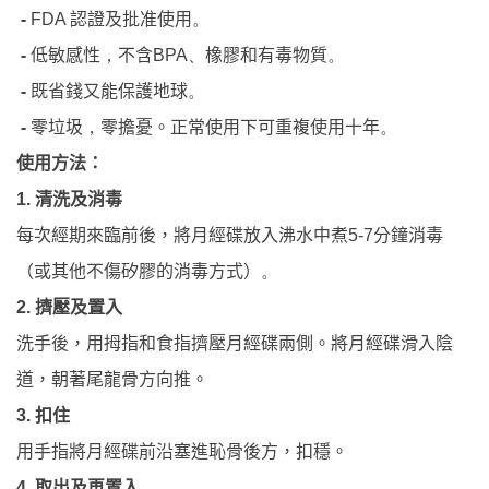
-
認證及批准使用
FDA
。
-
低敏感性
不含
橡膠和有毒物質
，
BPA
、
。
-
既省錢又能保護地球
。
-
零垃圾
，
零擔憂。
正常使用下可重複使用十年
。
使用方法：
清洗及消毒
1.
分鐘消毒
每次經期來臨前後，將月經碟放入沸水中煮
5-7
（或其他不傷矽膠的消毒方式）
。
擠壓及置入
2.
洗手後，用拇指和食指擠壓月經碟兩側。將月經碟滑入陰
道，朝著尾龍骨方向推。
扣住
3.
用手指將月經碟前沿塞進恥骨後方，扣穩。
取出及再置入
4.