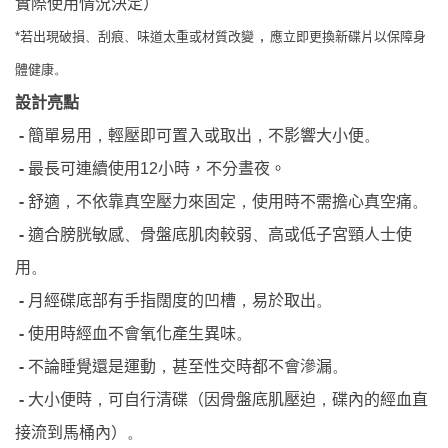
實際使用情況決定）
若出現破損
刮痕
味道太重或材質改變
，
應立即更換新碟片以保障身
*
、
、
體健康
。
設計亮點
-
簡單易用
輕壓即可置入或取出
不影響大小便
，
，
。
-
最長可連續使用
12
小時，不分晝夜。
-
舒適
不依靠真空壓力來固定
使用時不需擔心真空痛
，
，
。
-
適合膀胱敏感
骨盤底肌肉較弱
高或低子宮頸人士使
、
、
用
。
-
月經碟底部有手指闊度的凹槽
易於取出
，
。
-
使用時經血不會氧化產生異味
。
-
不論睡覺還是運動
甚至性交時都不會滲漏
，
。
-
大小便時
可自行清碟（因骨盤底肌壓迫
碟內的經血直
，
，
接流到馬桶內）
。