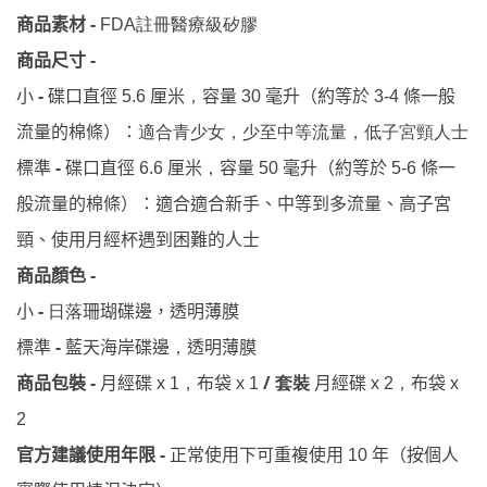
-
商品素材
FDA註冊
醫療級矽膠
-
商品尺寸
-
碟口直徑
厘米
容量
毫升（約等於
條一般
小
5.6
，
30
3-4
流量的棉條）
：
適合
青少女，少至中等流量，低子宮頸人士
-
標準
碟口直徑
6.6
厘米
，
容量
50
毫升（約等於
5-6
條一
般流量的棉條）：適合適合新手、中等到多流量、高子宮
頸、使用月經杯遇到困難的人士
-
商品顏色
-
小
日落
珊瑚碟邊，透明薄膜
-
藍天海岸碟邊
透明薄膜
標準
，
-
布袋
/ 套裝
布袋
商品包裝
月經碟
x 1
，
x 1
月經碟
x 2
，
x
2
-
年（按個人
官方建議使用年限
正常使用下可重複使用
10