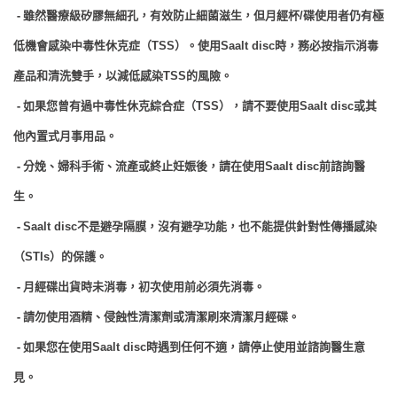
-
雖然醫療級矽膠無細孔，有效防止細菌滋生，但月經杯
/
碟使用者仍有極
低機會感染中毒性休克症（
TSS
）。使用
Saalt disc
時，務必按指示消毒
產品和清洗雙手，以減低感染
TSS
的風險。
-
如果您曾有過中毒性休克綜合症（
TSS
），請不要使用
Saalt disc
或其
他內置式月事用品。
-
分娩、婦科手術、流產或終止妊娠後，請在使用
Saalt disc
前諮詢醫
生。
-
Saalt disc
不是避孕隔膜，沒有避孕功能，也不能提供針對性傳播感染
（
STIs
）的保護。
-
月經碟出貨時未消毒，初次使用前必須先消毒。
-
請勿使用酒精、侵蝕性清潔劑或清潔刷來清潔月經碟。
-
如果您在
使用
Saalt disc
時遇到任何不適，請停止使用並諮詢醫生意
見。