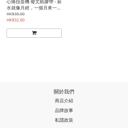
心痛扭蛋機 廢文紙膠帶 - 薪
水就像月經，一個月來一
次，一個禮拜就沒有了。
HK$38.00
HK$32.00
關於我們
商店介紹
品牌故事
私隱政策