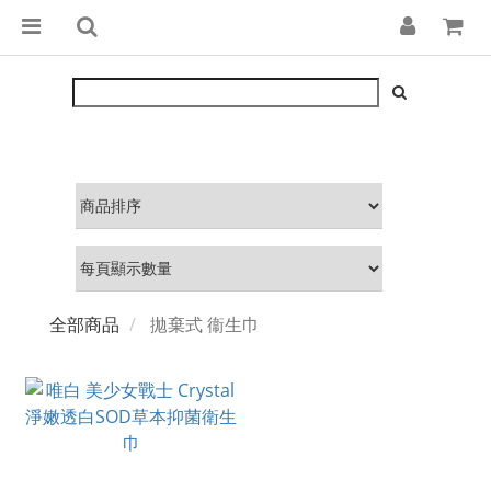
全部商品
拋棄式 衞生巾