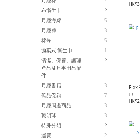
月經杯
HK$3
布衞生巾
月經海綿
5
月經褲
3
棉條
5
拋棄式 衞生巾
1
清潔、保養、護理
產品及月事用品配
件
月經書籍
3
Fle
巾
孤品促銷
7
HK$2
月經周邊商品
3
聰明球
3
特殊分類
運費
2