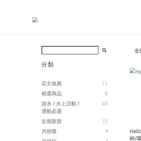
全
分類
店主推薦
11
精選商品
8
游水 / 水上活動 /
43
運動必選
近期新貨
15
Hel
月經碟
杯/