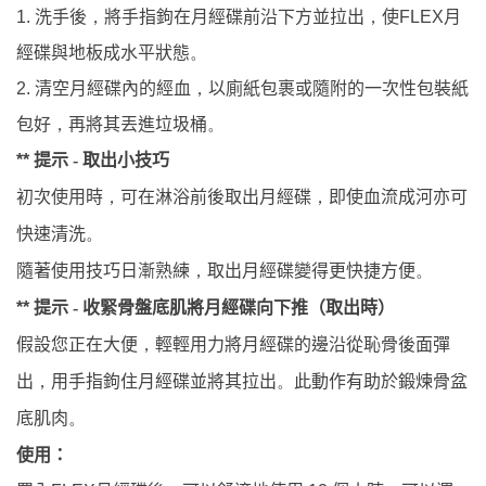
洗手後
將手指鉤在月經碟前沿下方並拉出
使
月
1.
，
，
FLEX
經碟與地板成水平狀態
。
清空月經碟內的經血
以廁紙包裹或隨附的一次性包裝紙
2.
，
包好
再將其丟進垃圾桶
，
。
提示
取出小技巧
**
-
初次使用時
，
可在淋浴前後取出月經碟
，
即使血流成河亦可
快速清洗
。
隨著使用技巧日漸熟練
，
取出月經碟變得更快捷方便
。
提示
收緊骨盤底肌將月經碟向下推（取出時）
**
-
假設您正在大便
，
輕輕用力將月經碟的邊沿從恥骨後面彈
出
，
用手指鉤住月經碟並將其拉出
。
此動作有助於鍛煉骨盆
底肌肉
。
使用：