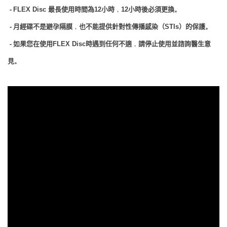
-
最長使用時間為
小時
小時後必須更換
FLEX Disc
12
，
12
。
-
月經碟不是避孕隔膜
也不能提供針對性傳播感染（
）的保護
，
STIs
。
-
如果您在使用
時遇到任何不適
請停止使用並諮詢醫生意
FLEX Disc
，
見
。