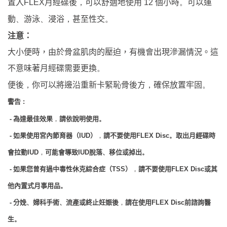
置入
月經碟後
可以舒適地使用
個小時
可以運
FLEX
，
12
。
動
游泳
浸浴
甚至性交
、
、
，
。
注意：
大小便時，由於骨盆肌肉的壓迫，有機會出現滲漏情況。這
不意味著月經碟需要更換
。
便後
，
你可以將邊沿重新卡緊恥骨後方
，
確保放置牢固
。
警告
:
-
為達最佳效果
請依說明使用
，
。
-
如果使用宮內節育器（
）
請不要使用
取出月經碟時
IUD
，
FLEX Disc
。
會拉動
脫落
移位或掉出
IUD
，
可能會導致
IUD
、
。
-
如果您曾有過中毒性休克綜合症（
）
TSS
，
請不要使用
FLEX Disc
或其
他內置式月事用品
。
-
分娩
婦科手術
流產或終止妊娠後
請在使用
前諮詢醫
、
、
，
FLEX Disc
生
。