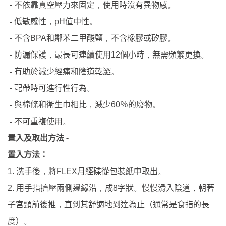
-
不依靠真空壓力來固定
使用時沒有異物感
，
。
-
低敏感性
值
，
pH
中性
。
-
不含
和鄰苯二甲酸鹽
不含橡膠或矽膠
BPA
，
。
-
防漏保護
最長可連續使用
個小時
無需頻繁更換
，
12
，
。
-
有助於減少經痛和陰道乾澀
。
-
配帶時可進行性行為
。
-
與棉條和衛生巾相比
減少
％的廢物
，
60
。
-
不可重複使用
。
-
置入及取出方法
置入方法：
洗手後
將
月經碟從包裝紙中取出
1.
，
FLEX
。
用手指擠壓兩側邊緣沿
成
字狀
慢慢滑入陰道
朝著
2.
，
8
。
，
子宮頸前後推
直到其舒適地到達為止（通常是食指的長
，
度）
。