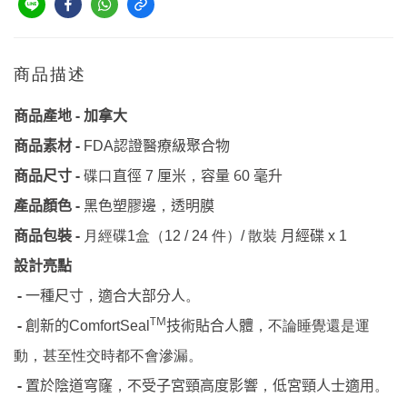
商品描述
-
加拿大
商品產地
-
認證醫療級聚合物
商品素材
FDA
-
厘米
容量 6
毫升
商品尺寸
碟口
直徑
7
，
0
-
產品顏色
黑色塑膠邊
，
透明膜
-
商品包裝
月經碟1盒（12 / 24 件）/
散裝
月經碟
x 1
設計亮點
-
一種尺寸
適合大部分人
，
。
TM
-
創新的
技術貼合人體
ComfortSeal
，
不論睡覺還是運
動
，
甚至性交時都不會滲漏
。
-
置於陰道穹窿
不受子宮頸高度影響
低宮頸人士適用
，
，
。