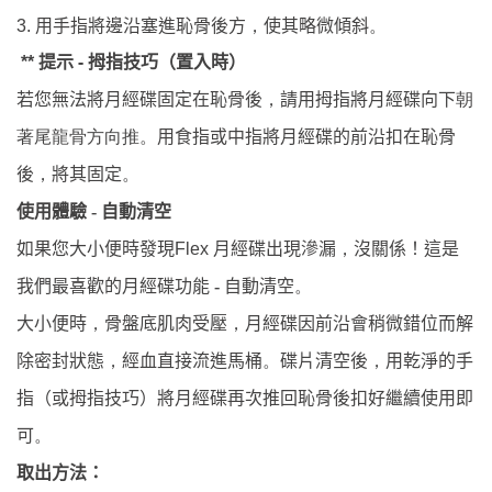
用手指將邊沿塞進恥骨後方
使其略微傾斜
3.
，
。
提示
-
拇指技巧（置入時）
**
朝
若您無法將月經碟固定在恥骨後
，
請用拇指將月經碟向下
著尾龍骨方向推
。
用食指或中指將月經碟的前沿扣在恥骨
後
，
將其固定
。
自動清空
使用體驗
-
月經碟出現滲漏
沒關係！這是
如果您大小便時發現
Flex
，
我們最喜歡的月經碟功能
自動清空
-
。
大小便時
，
骨盤底肌肉受壓
，
月經碟因前沿會稍微錯位而解
除密封狀態
，
經血直接流進馬桶
。
碟片清空後
，
用乾淨的手
指（或拇指技巧）將月經碟再次推回恥骨後扣好繼續使用即
可
。
取出方法：