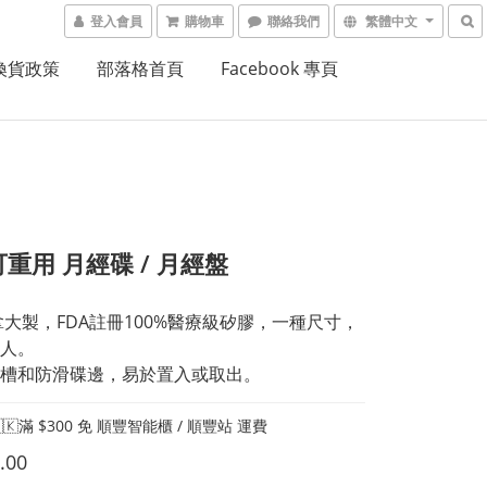
登入會員
購物車
聯絡我們
繁體中文
換貨政策
部落格首頁
Facebook 專頁
 可重用 月經碟 / 月經盤
 加拿大製，FDA註冊100%醫療級矽膠，一種尺寸，
人。
槽和防滑碟邊，易於置入或取出。
🇰滿 $300 免 順豐智能櫃 / 順豐站 運費
.00