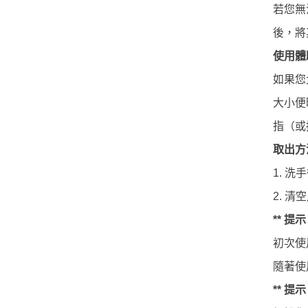
若您無
後，將
使用體
如果您
大小便
指（或
取出方
洗手
1.
清空
2.
提示
**
初次使
隨著使
提示
**