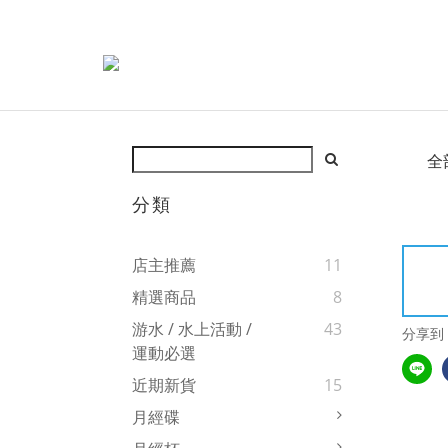
全
分類
店主推薦
11
精選商品
8
游水 / 水上活動 /
43
分享到
運動必選
近期新貨
15
月經碟