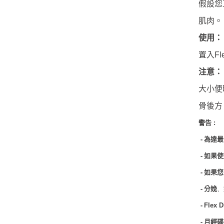
假設您
肌肉。
使用：
置入
Fl
注意：
大小便
骨後方
警告
:
-
為達最
-
如果使
-
如果您
-
分娩
、
-
Flex
D
-
月經碟