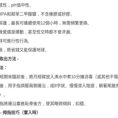
感性
值中性
，
pH
。
和鄰苯二甲酸鹽
不含橡膠或矽膠
BPA
，
。
保護
最長可連續使用
個小時
無需頻繁更換
，
12
，
。
睡覺還是運動
甚至性交時都不會滲漏
，
。
時可進行性行為
。
圾
，
既省錢又能保護地球
。
-
取出方法
法：
經期來臨前後
將月經碟放入沸水中煮
分鐘消毒（或其他不傷
，
10
後
用手指擠壓兩側邊沿
成
字狀
慢慢滑入陰道
朝著尾龍
，
，
8
。
，
）
。
指將邊沿塞進恥骨後方
使其略微傾斜
扣穩
，
，
。
-
拇指技巧（置入時）