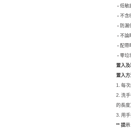
-
低敏
-
不含
-
防漏
-
不論
-
配帶
-
零垃
置入及
置入方
每次
1.
洗手
2.
的長度
用手
3.
提示
**