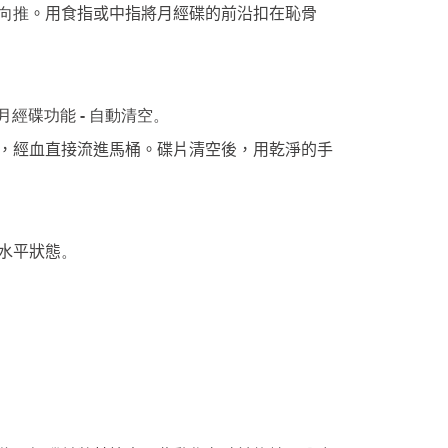
向推
。用食指或中指將月經碟的前沿扣在恥骨
-
月經碟功能
自動清空。
，經血直接流進馬桶。碟片清空後，用乾淨的手
水平狀態
。