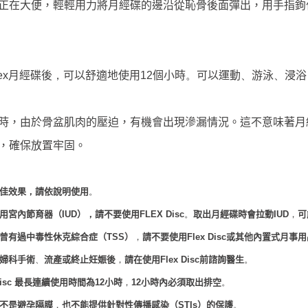
正在大便，輕輕用力將月經碟的邊沿從恥骨後面彈出，用手指鉤
月經碟後
可以舒適地使用
個小時
可以運動
游泳
浸浴
ex
，
12
。
、
、
時，由於骨盆肌肉的壓迫，有機會出現滲漏情況。這不意味著月
，確保放置牢固。
佳效果
請依說明使用
，
。
用宮內節育器（
）
請不要使用
取出月經碟時會拉動
可
IUD
，
FLEX Disc
。
IUD
，
曾有過中毒性休克綜合症（
）
請不要使用
或其他內置式月事用
TSS
，
Flex
Disc
婦科手術
流產或終止妊娠後
請在使用
前諮詢醫生
、
，
Flex
Disc
。
最長連續使用時間為
小時
小時
isc
12
，
12
內必須取出排空
。
不是避孕隔膜
也不能提供針對性傳播感染（
）的保護
，
STIs
。