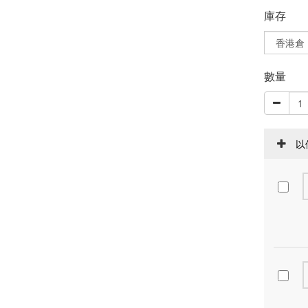
庫存
數量
以