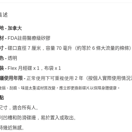
描述
-
地
加拿大
-
註冊醫療級矽膠
材
FDA
-
厘米
容量
毫升（約等於
條大流量的棉條
寸
碟口直徑
7
，
70
6
-
色
透明
-
月經碟
布袋
裝
Flex
x 1
，
x 1
-
議使用年限
正常使用下可重複使用
2
年（按個人實際使用情況
破損、刮痕、味道太重或材質改變，應立即更換新碟片以保障身體健康。
點
尺寸
適合所有人
，
。
利凹槽和防滑碟邊
易於置入或取出
，
。
時幾近無感
。