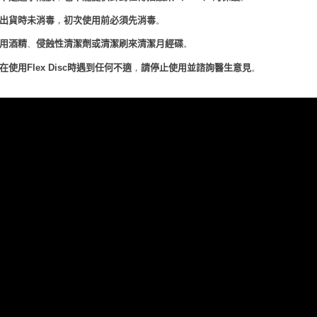
出貨時未消毒
初次使用前必須先消毒
，
。
用酒精
侵蝕性清潔劑或清潔刷來清潔月經碟
、
。
在使用
時遇到任何不適
請停止使用並諮詢醫生意見
Flex
Disc
，
。