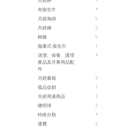
月經杯
布衞生巾
月經海綿
5
月經褲
3
棉條
5
拋棄式 衞生巾
1
清潔、保養、護理
產品及月事用品配
件
月經書籍
3
孤品促銷
7
月經周邊商品
3
聰明球
3
特殊分類
運費
2