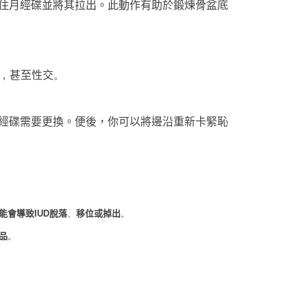
住月經碟並將其拉出。此動作有助於鍛煉骨盆底
甚至性交
，
。
經碟需要更換。便後，你可以將邊沿重新卡緊恥
能會導致
脫落
移位或掉出
IUD
、
。
品
。