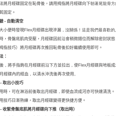
朝著尾龍骨方
法將月經碟固定在恥骨後，請用拇指將月經碟向下
其固定。
-
自動清空
驗
月經碟出現滲漏
大小便時發現
Flex
，
沒關係！這是我們最喜歡的
時，骨盤底肌肉受壓，月經碟因前沿會稍微錯位而解除密封狀態
拇指技巧）將月經碟再次推回恥骨後扣好繼續使用即可。
法：
後
將手指鉤在月經碟前沿下方並拉出
使
月經碟與地板成
，
，
Flex
月經碟內的經血
以清水沖洗後再次使用
，
。
-
取出小技巧
用時，可在淋浴前後取出月經碟
，
即使血流成河亦可快速清洗。
用技巧日漸熟練，取出月經碟變得更快捷方便。
-
收緊骨盤底肌將月經碟向下推（取出時）