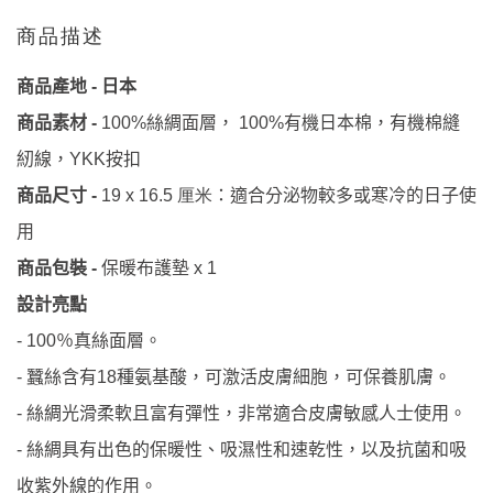
商品描述
日本
商品產地
-
絲綢面層，
有機日本棉，有機棉縫
商品素材
-
100%
100%
紉線，
按扣
YKK
：適合分泌物較多或寒冷的日子使
商品尺寸
-
19 x 16.5 厘米
用
商品包裝
-
保暖布護墊 x 1
設計亮點
％真絲面層。
- 100
蠶絲含有
種氨基酸，可激活皮膚細胞，可保養肌膚。
-
18
絲綢光滑柔軟且富有彈性，非常適合皮膚敏感人士使用。
-
絲綢具有出色的保暖性、吸濕性和速乾性，以及抗菌和吸
-
收紫外線的作用。