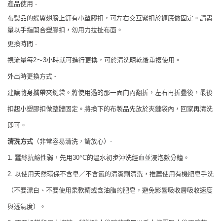
產品使用
-
布製品的
蝶翼翅膀上釘有小塑膠扣，可左右交互緊扣於褲底做固定。請盡
量以手指開合塑膠扣，勿用力拉扯布面。
更換時間
-
～
小時就可進行更換，可於清洗晾乾後重複使用。
視流量每
2
3
外出時更換方式
-
建議隨身攜帶夾鏈袋。將使用過的那一面向內翻折，左右再折疊後，最後
扣起小塑膠扣做整體固定。將換下的布製品先放於夾鏈袋內，回家再清洗
即可。
清洗方式
（非常容易清洗，請放心）
-
°
的溫水初步沖洗經血並浸泡數分鐘。
1
.
蠶絲抗鹼性弱，
先用
30
C
以使用天然環保不含皂／不含氯的清潔劑清洗，推薦使用有機肥皂手洗
2.
（不要漂白、不要使用柔軟精或含油脂的肥皂，避免影響吸收層吸收速度
與透氣度）。