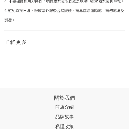
不要揉搓和用力擰乾，稍微脫水後晾乾或是以毛巾按壓吸水後再晾乾。
3.
4.
避免直接日曬，吸收紫外線後容易變硬，請再陰涼處晾乾。請勿乾洗及
熨燙。
了解更多
關於我們
商店介紹
品牌故事
私隱政策