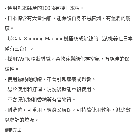
使用熊本縣產的
％有機日本棉。
-
100
日本棉含有大量油脂，能保護自身不易腐爛，有濕潤的觸
-
感。
以
機器紡成紗線的（該機器在日本
-
Gala Spinning Machine
僅有三台）。
採用
格狀編織，柔軟蓬鬆能保存空氣，有絕佳的保
-
Waffle
暖性。
使用蠶絲縫紉線，不會引起瘙癢或過敏。
-
易於使用和打理，清洗後就能重複使用。
-
不含漂染物和香精等有害物質。
-
耐洗滌，可重用，經濟又環保，可持續使用數年，減少數
-
以噸計的垃圾。
使用方式