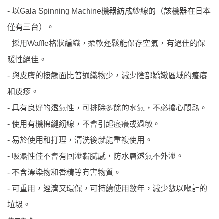
以
機器紡成紗線的（該機器在日本
-
Gala Spinning Machine
僅有三台）。
採用
格狀編織，柔軟蓬鬆能保存空氣，有絕佳的保
-
Waffle
暖性絕佳。
與皮膚的接觸面比普通織物少，減少陰部嬌嫩區域的瘙癢
-
和皮疹。
具有良好的透氣性，可排除多餘的水氣，不必擔心悶熱。
-
使用有機棉縫紉線，不會引起瘙癢或過敏。
-
易於使用和打理，清洗後就能重複使用。
-
吸濕性佳不會有回滲黏膩感，防水層透氣不外滲。
-
不含漂染物和香精等有害物質。
-
可重用，經濟又環保，可持續使用數年，減少數以噸計的
-
垃圾。