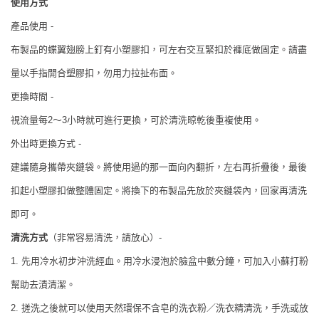
使用方式
產品使用
-
布製品的蝶翼翅膀上釘有小塑膠扣，可左右交互緊扣於褲底做固定。請盡
量以手指開合塑膠扣，勿用力拉扯布面。
更換時間
-
～
小時就可進行更換，可於清洗晾乾後重複使用。
視流量每
2
3
外出時更換方式
-
建議隨身攜帶夾鏈袋。將使用過的那一面向內翻折，左右再折疊後，最後
扣起小塑膠扣做整體固定。將換下的布製品先放於夾鏈袋內，回家再清洗
即可。
清洗方式
（非常容易清洗，請放心）
-
1
.
先用冷水初步沖洗經血。用冷水浸泡於臉盆中數分鐘，可加入小蘇打粉
幫助去漬清潔。
搓洗之後就可以使用天然環保不含皂的洗衣粉／洗衣精清洗，手洗或放
2.