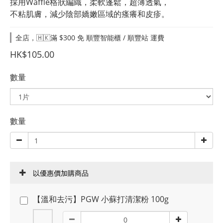
採用Waffle格狀編織，柔軟蓬鬆，超薄透氣，
不粘肌膚，減少陰部嬌嫩區域的瘙癢和皮疹。
全店，🇭🇰滿 $300 免 順豐智能櫃 / 順豐站 運費
HK$105.00
數量
數量
以優惠價加購商品
【溫和去污】PGW 小蘇打清潔粉 100g