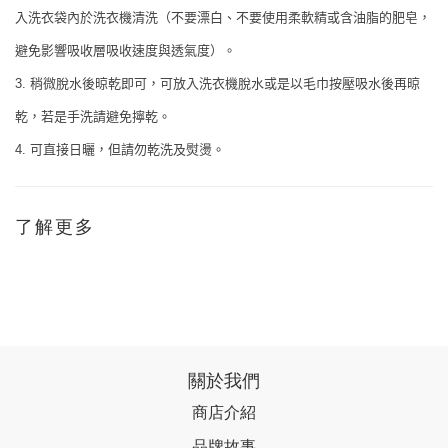
入洗衣袋內於洗衣機清洗（不要漂白、不要使用柔軟精或含油脂的肥皂，
避免影響吸收層吸收速度與透氣度）。
稍微脫水後晾乾即可，可放入洗衣機脫水或是以毛巾按壓吸水後再晾
3.
乾，若是手洗請避免擰乾。
可直接日曬，但請勿乾洗及熨燙。
4.
了解更多
關於我們
商店介紹
品牌故事