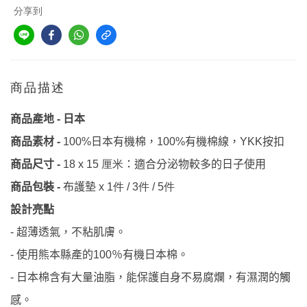
分享到
商品描述
日本
商品產地
-
日本有機棉，
有機棉線，
按扣
商品素材
-
100%
100%
YKK
：適合分泌物較多的日子使用
商品尺寸
-
18 x 15 厘米
商品包裝
-
布護墊
x 1件 / 3件 / 5件
設計亮點
超薄透氣，不粘肌膚。
-
使用熊本縣產的
％有機日本棉。
-
100
日本棉含有大量油脂，能保護自身不易腐爛，有濕潤的觸
-
感。